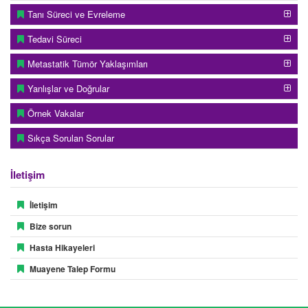
Tanı Süreci ve Evreleme
Tedavi Süreci
Metastatik Tümör Yaklaşımları
Yanlışlar ve Doğrular
Örnek Vakalar
Sıkça Sorulan Sorular
İletişim
İletişim
Bize sorun
Hasta Hikayeleri
Muayene Talep Formu