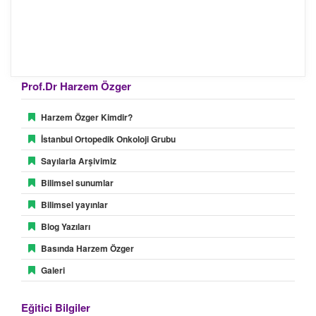
Prof.Dr Harzem Özger
Harzem Özger Kimdir?
İstanbul Ortopedik Onkoloji Grubu
Sayılarla Arşivimiz
Bilimsel sunumlar
Bilimsel yayınlar
Blog Yazıları
Basında Harzem Özger
Daha ayrıntılı bilgi için profesyoneller için olan
sayfalarımıza göz atınız.
Galeri
Eğitici Bilgiler