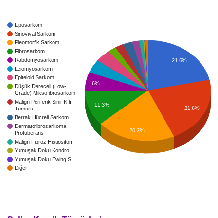
Liposarkom
Sinoviyal Sarkom
Pleomorfik Sarkom
Fibrosarkom
Rabdomyosarkom
21.6%
Leiomyosarkom
Epiteloid Sarkom
6%
Düşük Dereceli (Low-
Grade) Miksofibrosarkom
Malign Periferik Sinir Kılıfı
11.3%
21.6%
Tümörü
Berrak Hücreli Sarkom
Dermatofibrosarkoma
20.2%
Protuberans
Malign Fibröz Histiositom
Yumuşak Doku Kondro…
Yumuşak Doku Ewing S…
Diğer