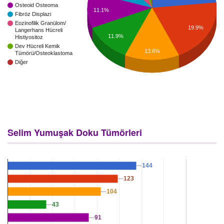
Osteoid Osteoma
11.1%
Fibröz Displazi
Eozinofilik Granülom/
19.9%
Langerhans Hücreli
11.9%
Histiyositoz
Dev Hücreli Kemik
13.6%
Tümörü/Osteoklastoma
Diğer
Selim Yumuşak Doku Tümörleri
144
144
123
123
104
104
43
43
91
91