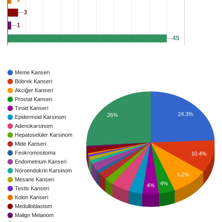
3
3
1
1
45
45
Meme Kanseri
Böbrek Kanseri
Akciğer Kanseri
Prostat Kanseri
Tiroid Kanseri
24.3%
26%
Epidermoid Karsinom
Adenokarsinom
Hepatoselüler Karsinom
Mide Kanseri
Feokromositoma
10.4%
Endometrium Kanseri
Nöroendokrin Karsinom
9.2%
Mesane Kanseri
4%
4%
Testis Kanseri
Kolon Kanseri
Medulloblastom
Malign Melanom