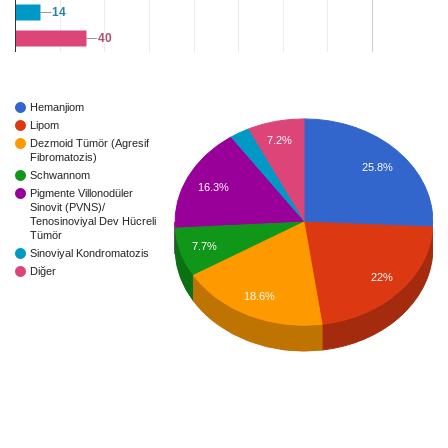
14
14
40
40
Hemanjiom
Lipom
7.2%
Dezmoid Tümör (Agresif
Fibromatozis)
25.8%
Schwannom
16.3%
Pigmente Villonodüler
Sinovit (PVNS)/
Tenosinoviyal Dev Hücreli
Tümör
7.7%
Sinoviyal Kondromatozis
Diğer
22%
18.6%