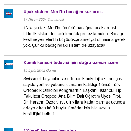
Uçak sistemi Mert'in bacağını kurtardı..
17 Nisan 2004 Cumartesi
13 yaşındaki Mert'in tümörlü bacağına uçaklardaki
hidrolik sistemden esinlenerek protez konuldu. Bacağı
kesilmeyen Mert'in büyüdükçe ameliyat olmasına gerek
yok. Çünkü bacağındaki sistem de uzayacak.
Kemik kanseri tedavisi için doğru uzman lazım
13 Eylül 2002 Cuma
Swissotel'de yapılan ve ortopedik onkoloji uzmanı çok
sayıda yerli ve yabancı uzmanın katıldığı 4'üncü Türk
Ortopedik Onkoloji Kongresi'nin Başkanı, İstanbul Tıp
Fakültesi Ortopedi Ana Bilim Dalı Öğretim Üyesi Prof.
Dr. Harzem Özger, 1970'li yıllara kadar parmak ucunda
ortaya çıkan kötü huylu tümörler için bile uzvun
kesildiğini belirtti
33'üncü kez ameliyat oldu