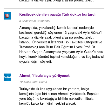
bacağına diziyle ayak bileği arasına protez takıldı.
Kesilecek denilen bacağı Türk doktor kurtardı
3 Ocak 2009 Cumartesi
Almanya’da, yakalandığı kemik kanseri nedeniyle
kesilmesi gerektiği söylenen 13 yaşındaki Aylin Gülez’in
bacağına diziyle ayak bileği arasına protez takıldı.
İstanbul Üniversitesi İstanbul Tıp Fakültesi Ortopedi ve
Travmatoloji Ana Bilim Dalı Öğretim Üyesi Prof. Dr.
Harzem Özger, Almanya’da yaşayan Aylin Gülez’e kötü
huylu kemik tümörü teşhisi konulduğunu ve ilaç tedavisi
uygulandığını söyledi.
Ahmet, 'fibula'sıyla yürüyecek
12 Aralık 2008 Cuma
Türkiye'de ilk kez uygulanan bir yöntem, kalça
kemiğinin üçte biri alınan Ahmet'i yürütecek. Boşalan
yere büyüme kıkırdağıyla birlikte nakledilen fibula
kemiği, kalça kemiğinin şeklini alacak