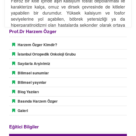
Fibröz bir kitle içinde aşırı kalsiyum fosfat depolanması ile
karakterize kalça, omuz ve dirsek çevresinde de kitleler
yapabilen bir durumdur. Yüksek kalsiyum ve fosfor
seviyelerine yol açabilen, böbrek yetersizliği ya da
hiperparatiroidizmi olan hastalarda sekonder olarak ortaya
Prof.Dr Harzem Özger
çıkabilir.
Sebebi bilinmeyen olguların çoğu 10 -30 yaş arasında
erkeklerdir. Biyopside tebeşirimsi beyaz renkli, fibröz
Harzem Özger Kimdir?
kitlenin içinden dışarı akan bir doku mevcuttur. Ayırıcı tanıda
İstanbul Ortopedik Onkoloji Grubu
sinovyal sarkom, yumuşak doku kondrosarkomu ve içindeki
kalsifikasyonlar nedeni ile tüberküloz dikkate alınmalıdır.
Sayılarla Arşivimiz
Kitlenin tam olarak çıkartılması gerekse de bu tek başına
Bilimsel sunumlar
yeterli değildir, mutlaka endokrinoloji biriminin desteği ile
kalsiyum- fosfor dengesine yönelik bir tedavi
Bilimsel yayınlar
uygulanmalıdır.
Blog Yazıları
Basında Harzem Özger
Galeri
Eğitici Bilgiler