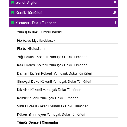
Genel Bilgiler
Kemik Tümörleri
Yumuşak Doku Tümörleri
Hemofilik psödotümör
Hemofilideki pıhtılaşma bozukluğu nedeniyle, basit
Yumuşak doku tümörü nedir?
travmalar sonucu ya da herhangi bir travma olmaksızın
Fibröz ve Myofibroblastik
yumuşak doku içinde oluşan tek ya da çok sayıda kanama
odaklarıdır. Hemofili hikayesi bilinmeyen hastada bunların
Fibröz Histiositom
açık biyopsi ya da cerrahi ekstirpasyon amacıyla
Yağ Dokusu Kökenli Yumuşak Doku Tümörleri
çıkartılması girişimleri dramatik sonuçlara yol açacaktır.
Çevre dokulara bası nedeni ile bir girişim gerekecek ise bu
Kas Hücresi Kökenli Yumuşak Doku Tümörleri
mutlaka faktör desteği sağlanarak yapılmalıdır.
Damar Hücresi Kökenli Yumuşak Doku Tümörleri
İntramuskuler hematom
Sinovyal Doku Kökenli Yumuşak Doku Tümörleri
Travma sonucu adale içine olan kanamalar düzgün sınırlı,
Kıkırdak Kökenli Yumuşak Doku Tümörleri
kısmen kontrast tutabilen lezyonlar oluşturabilir. Anamnez
dikkatle alınmazsa bu lezyonlar bir tümör gibi
Kemik Kökenli Yumuşak Doku Tümörleri
değerlendirilebilir. Düzgün sınır ve anamnez (ağrılı bir
Sinir Hücresi Kökenli Yumuşak Doku Tümörleri
travma) hematomu düşündürüyorsa hasta bir süre
Kökeni Bilinmeyen Yumuşak Doku Tümörleri
gözlenmelidir. Lezyon küçülebilir, zamanla kalsifiye olabilir.
Değişmeden duruyor ya da büyüyorsa biyopsi
Tümör Benzeri Oluşumlar
uygulanmalıdır.