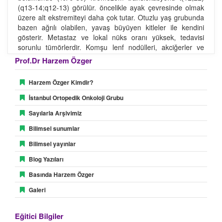
(q13-14;q12-13) görülür. öncelikle ayak çevresinde olmak
üzere alt ekstremiteyi daha çok tutar. Otuzlu yaş grubunda
bazen ağrılı olabilen, yavaş büyüyen kitleler ile kendini
gösterir. Metastaz ve lokal nüks oranı yüksek, tedavisi
sorunlu tümörlerdir. Komşu lenf nodülleri, akciğerler ve
kemiklere metastazlar yapabilir. Bu agressif davranışları
Prof.Dr Harzem Özger
nedeni ile tedavide kemoterapi ve radyoterapi esas tedavi
olan cerrahiye eklenebilmektedir. Ancak başarı geniş
Harzem Özger Kimdir?
sınırlarla tümörün çıkartılabilmesi ile mümkündür.
İstanbul Ortopedik Onkoloji Grubu
Alveolar yumuşak kısım sarkomu
Sayılarla Arşivimiz
Alveolar yumuşak kısım sarkomu nadir görülen
tümörlerdendir. Hastaların çoğu 15-35 yaş arası genç
Bilimsel sunumlar
kadınlardır. En sık uyluk ve kalçada görülür. çok fazla
Bilimsel yayınlar
kanlanan, bu yüzden MRG incelemesinde bol damarlı
yapısıyla dikkat çeken tümörlerdir. Agressif yapıları
Blog Yazıları
nedeniyle tedaviye kemoterapi ve radyoterapi eklenebilir,
Basında Harzem Özger
ancak esas tedavisi temiz sınırlarla genis cerrahi
eksizyondur.
Galeri
Eğitici Bilgiler