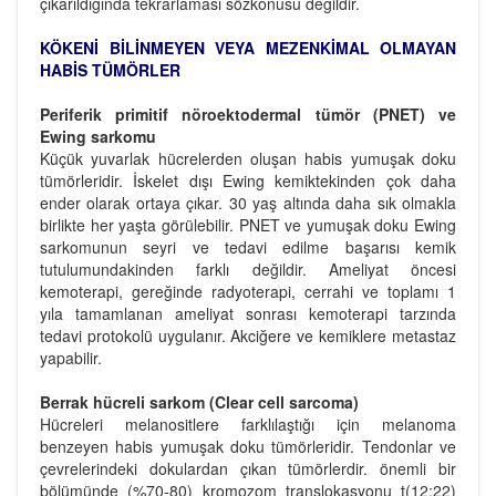
çıkarıldığında tekrarlaması sözkonusu değildir.
KÖKENİ BİLİNMEYEN VEYA MEZENKİMAL OLMAYAN
HABİS TÜMÖRLER
Periferik primitif nöroektodermal tümör (PNET) ve
Ewing sarkomu
Küçük yuvarlak hücrelerden oluşan habis yumuşak doku
tümörleridir. İskelet dışı Ewing kemiktekinden çok daha
ender olarak ortaya çıkar. 30 yaş altında daha sık olmakla
birlikte her yaşta görülebilir. PNET ve yumuşak doku Ewing
sarkomunun seyri ve tedavi edilme başarısı kemik
tutulumundakinden farklı değildir. Ameliyat öncesi
kemoterapi, gereğinde radyoterapi, cerrahi ve toplamı 1
yıla tamamlanan ameliyat sonrası kemoterapi tarzında
tedavi protokolü uygulanır. Akciğere ve kemiklere metastaz
yapabilir.
Berrak hücreli sarkom (Clear cell sarcoma)
Hücreleri melanositlere farklılaştığı için melanoma
benzeyen habis yumuşak doku tümörleridir. Tendonlar ve
çevrelerindeki dokulardan çıkan tümörlerdir. önemli bir
bölümünde (%70-80) kromozom translokasyonu t(12;22)