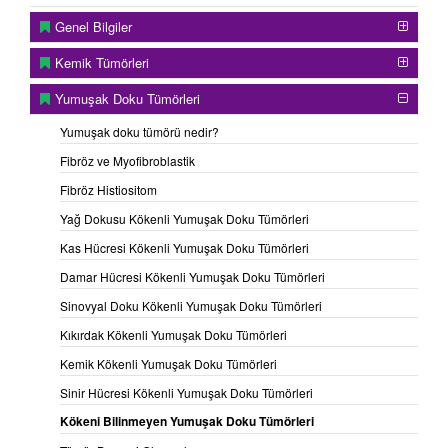
Genel Bilgiler
Kemik Tümörleri
Yumuşak Doku Tümörleri
Yumuşak doku tümörü nedir?
Fibröz ve Myofibroblastik
Gluteal bölgeye lokalize Alveolar yumuşak kısım sarkom
Fibröz Histiositom
MR görüntüsü
Yağ Dokusu Kökenli Yumuşak Doku Tümörleri
Sinovyal sarkom
Kas Hücresi Kökenli Yumuşak Doku Tümörleri
Daha çok genç erişkinlerde ortaya çıkan, oldukça sık
Damar Hücresi Kökenli Yumuşak Doku Tümörleri
görülen, yüksek grade'li habis bir sarkomdur. İsminden de
anlaşılacağı gibi, daha çok eklem komşuluğundaki
Sinovyal Doku Kökenli Yumuşak Doku Tümörleri
dokularda görülse de tüm tendon kılıflarından, fasyalardan,
Kıkırdak Kökenli Yumuşak Doku Tümörleri
adale kılıflarından ve bursalardan ortaya çıkabilirler. Ayak,
kasık, diz ve el bileği çevresi en sık görüldüğü yerlerdir.
Kemik Kökenli Yumuşak Doku Tümörleri
Tümörün tek ya da 2 farklı hücre tipi içermesine bağlı
Sinir Hücresi Kökenli Yumuşak Doku Tümörleri
olarak monofazik ya da bifazik diye isimlendirilen 2 tipi
Kökeni Bilinmeyen Yumuşak Doku Tümörleri
vardır. Ancak, bunların klinik seyir ve tedavi açısından
herhangi bir farkları yoktur.