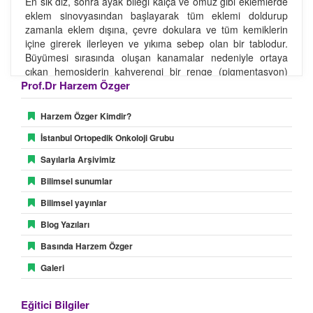
En sık diz, sonra ayak bileği kalça ve omuz gibi eklemlerde
eklem sinovyasından başlayarak tüm eklemi doldurup
zamanla eklem dışına, çevre dokulara ve tüm kemiklerin
içine girerek ilerleyen ve yıkıma sebep olan bir tablodur.
Büyümesi sırasında oluşan kanamalar nedeniyle ortaya
çıkan hemosiderin kahverengi bir renge (pigmentasyon)
Prof.Dr Harzem Özger
neden olur. Klinik olarak eklem hareketlerinin
kısıtlanmasıyla ortaya çıkan tablo eriyen kemiklerin kırılıp
çökmesiyle tüm eklemin kullanılamaz hale gelmesine kadar
Harzem Özger Kimdir?
ilerleyebilir. Tanı aşamasında benzer yerleşimde
İstanbul Ortopedik Onkoloji Grubu
görülebilen sinovyal sarkom akılda tutularak eklem içini
kirletecek biyopsi ve ön tanısız cerrahi girişimlerden
Sayılarla Arşivimiz
kaçınılmalıdır.
Bilimsel sunumlar
Erken dönemde tüm eklem zarı ve içine girdiği dokuların
Bilimsel yayınlar
çıkartılmasıyla tedavi sağlanabilir. Ancak tümör sıklıkla
Blog Yazıları
tekrar eder. Henüz kemik yıkımı oluşmamış olgularda
cerrahi temizliğin ardından eklem içine radyoaktif madde
Basında Harzem Özger
enjekte edilerek ya da dışarıdan radyoterapi ile tedavi
yöntemi uygulanabilir. İleri dönemdeki olgularda hastalıklı
Galeri
sinovyanın ulaştığı tüm kemik ve eklem bölgeleri çıkarılarak
protez yapılması gerekebilecektir.
Eğitici Bilgiler