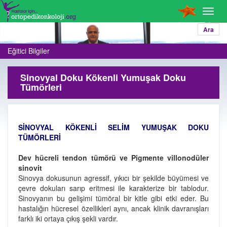
Toggl
navig
Ara
Eğitici Bilgiler
Sinovyal Doku Kökenli Yumuşak Doku
Tümörleri
SİNOVYAL KÖKENLİ SELİM YUMUŞAK DOKU
TÜMÖRLERİ
Dev hücreli tendon tümörü ve Pigmente villonodüler
sinovit
Sinovya dokusunun agressif, yıkıcı bir şekilde büyümesi ve
çevre dokuları sarıp eritmesi ile karakterize bir tablodur.
Sinovyanın bu gelişimi tümöral bir kitle gibi etki eder. Bu
hastalığın hücresel özellikleri aynı, ancak klinik davranışları
farklı iki ortaya çıkış şekli vardır.