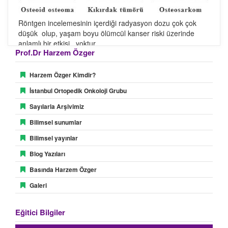
Röntgen incelemesinin içerdiği radyasyon dozu çok çok
düşük olup, yaşam boyu ölümcül kanser riski üzerinde
anlamlı bir etkisi yoktur.
Prof.Dr Harzem Özger
Bilgisayarlı Tomografi (BT):
Temelde röntgen prensipleriyle çalışan ancak 3-boyutlu ve
Harzem Özger Kimdir?
istenilen her planda kesitsel görüntü alınabilmesini
İstanbul Ortopedik Onkoloji Grubu
sağlayan hızlı bir görüntüleme yöntemidir. Ayrıca, kemik
dokusuna en hassas görüntüleme yöntemidir ve kemik
Sayılarla Arşivimiz
yapısındaki değişikliklerin çok detaylı olarak
Bilimsel sunumlar
incelenebilmesine olanak sağlar. Bu nedenle, özellikle selim
kemik tümörlerinin değerlendirilmesinde en önemli
Bilimsel yayınlar
radyolojik incelemedir.
Blog Yazıları
Selim kemik tümörlerine örnekler:
Basında Harzem Özger
Galeri
Eğitici Bilgiler