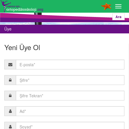
Toggl
navig
Ara
Üye
Yeni Üye Ol