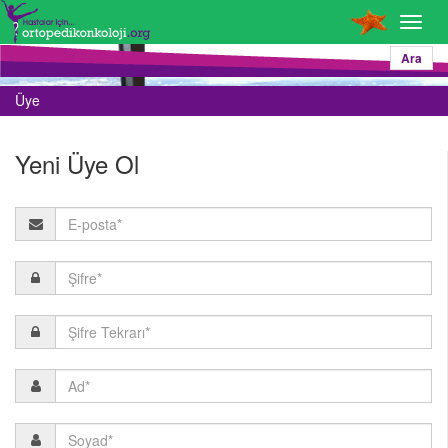
Toggl
navig
Ara
Üye
Yeni Üye Ol