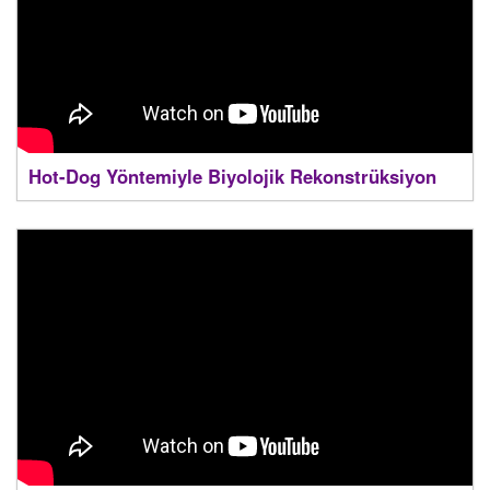
Hot-Dog Yöntemiyle Biyolojik Rekonstrüksiyon