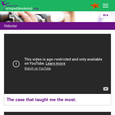
Toggl
navig
Ara
Videolar
The case that taught me the most.