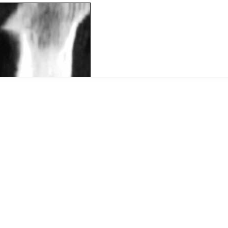
ü.
omadır. En sık omurganın arka bölümünde ve uzun kemiklerde ortaya ç
telere (omurga eğriliğine) neden olabilirler. Tedavisi cerrahidir.