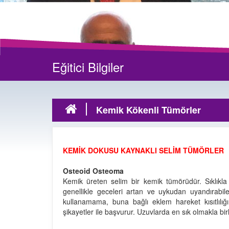
Eğitici Bilgiler
Kemik Kökenli Tümörler
KEMİK DOKUSU KAYNAKLI SELİM TÜMÖRLER
Osteoid Osteoma
Kemik üreten selim bir kemik tümörüdür. Sıklıkla
genellikle geceleri artan ve uykudan uyandırabilen
kullanamama, buna bağlı eklem hareket kısıtlılığ
şikayetler ile başvurur. Uzuvlarda en sık olmakla bi