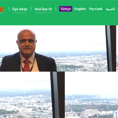
Türkçe
English
Русский
العربية
Üye Girişi
Yeni Üye Ol