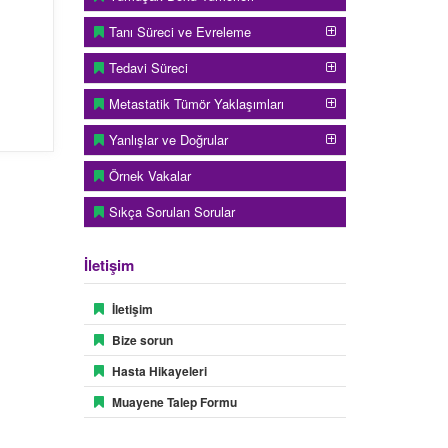
Tanı Süreci ve Evreleme
Tedavi Süreci
Metastatik Tümör Yaklaşımları
Yanlışlar ve Doğrular
Örnek Vakalar
Sıkça Sorulan Sorular
İletişim
İletişim
Bize sorun
Hasta Hikayeleri
ıkar.
Muayene Talep Formu