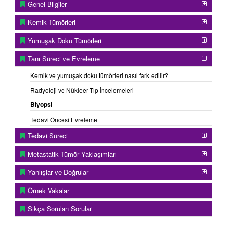
Genel Bilgiler
Kemik Tümörleri
Yumuşak Doku Tümörleri
Tanı Süreci ve Evreleme
Kemik ve yumuşak doku tümörleri nasıl fark edilir?
3) BT - Eşliğinde İğne Biyopsisi:
Ancak bilgisayarlı
tomografi yardımıyla ulaşılabilecek bölgeler için tercih edilir.
Radyoloji ve Nükleer Tıp İncelemeleri
Radyoloji departmanında bir radyolog tarafından uygulansa
Biyopsi
da, ciltten giriş noktaları esas cerrahi girişimi planlayacak
cerrah tarafından belirlenmelidir. Bu şekilde hayati
Tedavi Öncesi Evreleme
dokuların tümör dokusu ile kirlenmesi önlenebilecektir.
Tedavi Süreci
Metastatik Tümör Yaklaşımları
Yanlışlar ve Doğrular
Örnek Vakalar
Sıkça Sorulan Sorular
4) Açık Biyopsi:
Genel anestezi gerektiren, küçük bir kesi
yapılarak yeterli doku örneği alınmasına yönelik cerrahi bir