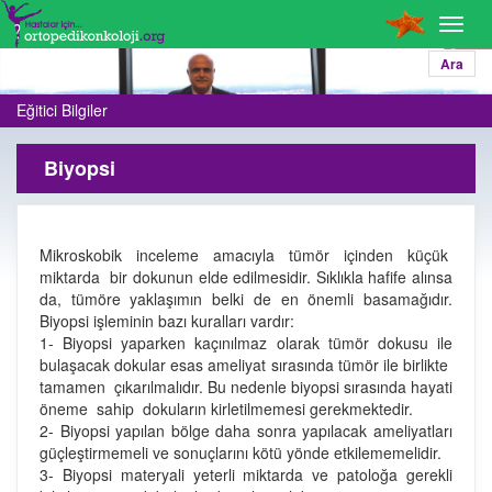
Toggl
navig
Ara
Eğitici Bilgiler
Biyopsi
Mikroskobik inceleme amacıyla tümör içinden küçük
miktarda bir dokunun elde edilmesidir. Sıklıkla hafife alınsa
da, tümöre yaklaşımın belki de en önemli basamağıdır.
Biyopsi işleminin bazı kuralları vardır:
1- Biyopsi yaparken kaçınılmaz olarak tümör dokusu ile
bulaşacak dokular esas ameliyat sırasında tümör ile birlikte
tamamen çıkarılmalıdır. Bu nedenle biyopsi sırasında hayati
öneme sahip dokuların kirletilmemesi gerekmektedir.
2- Biyopsi yapılan bölge daha sonra yapılacak ameliyatları
güçleştirmemeli ve sonuçlarını kötü yönde etkilememelidir.
3- Biyopsi materyali yeterli miktarda ve patoloğa gerekli