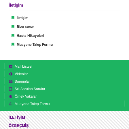
işlemdir. Kesin tanısı için patoloğun büyük miktarda dokuya
İletişim
gereksinim duyduğu tümör tipleri için tercih edilir. Bunlar ön
araştırmalardan elde edilen bilgilere göre tanı güçlüğüne
İletişim
yol açabilecek ender tümörler ya da iğne biyopsisi ile
ulaşılması güç bölgelere yerleşmiş tümörlerdir.
Bize sorun
Hasta Hikayeleri
Muayene Talep Formu
Biyopsi
Mail Listesi
Videolar
Sunumlar
Sık Sorulan Sorular
Örnek Vakalar
Muayene Talep Formu
İLETİŞİM
ÖZGEÇMİŞ