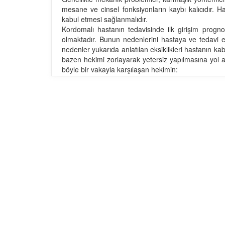
mesane ve cinsel fonksiyonların kaybı kalıcıdır. H
kabul etmesi sağlanmalıdır.
Kordomalı hastanın tedavisinde ilk girişim progno
olmaktadır. Bunun nedenlerini hastaya ve tedavi 
nedenler yukarıda anlatılan eksiklikleri hastanın 
bazen hekimi zorlayarak yetersiz yapılmasına yol 
böyle bir vakayla karşılaşan hekimin:
- olayı doğru değerlendirecek bilgi ve deneyime 
- hastaya bu denli büyük eksiklikler oluşturacak 
- yeterli cerrahiyi uygulayabilecek deneyim, beceri
Prognozu belirleyecek en önemli nokta hastanın ted
genel cerraha, nörolojik bulgular nedeniyle nöroşi
tutulumu belirlendiğinde başvurulan ve genel ort
konuda deneyimli bir ortopedik onkoloji uzmanının
damar cerrahından oluşan bir ekiptir.