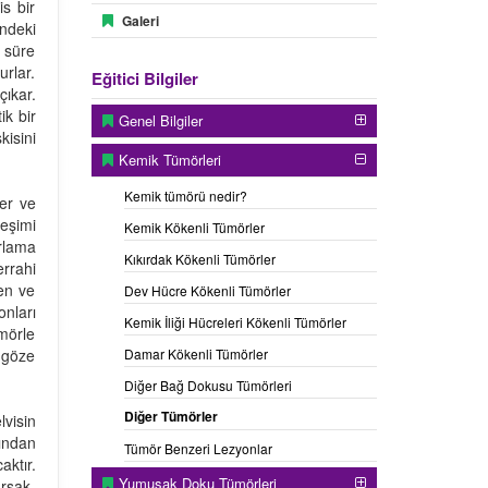
s bir
Galeri
ndeki
n süre
rlar.
Eğitici Bilgiler
çıkar.
ik bir
Genel Bilgiler
kisini
Kemik Tümörleri
Kemik tümörü nedir?
ler ve
leşimi
Kemik Kökenli Tümörler
arlama
Kıkırdak Kökenli Tümörler
errahi
en ve
Dev Hücre Kökenli Tümörler
nları
Kemik İliği Hücreleri Kökenli Tümörler
ümörle
ı göze
Damar Kökenli Tümörler
Diğer Bağ Dokusu Tümörleri
Diğer Tümörler
visin
dından
Tümör Benzeri Lezyonlar
ktır.
Yumuşak Doku Tümörleri
arsak,