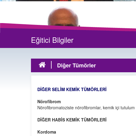
Eğitici Bilgiler
Diğer Tümörler
DİĞER SELİM KEMİK TÜMÖRLERİ
Nörofibrom
Nörofibromatoziste nörofibromlar, kemik içi tutulum g
DİĞER HABİS KEMİK TÜMÖRLERİ
Kordoma