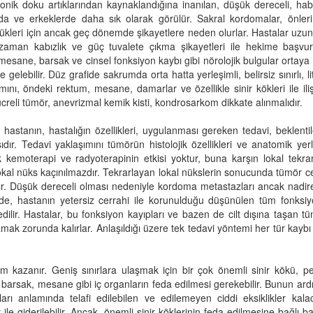
ik doku artıklarından kaynaklandığına inanılan, düşük dereceli, habi
da ve erkeklerde daha sık olarak görülür. Sakral kordomalar, önleri
kleri için ancak geç dönemde şikayetlere neden olurlar. Hastalar uzu
aman kabızlık ve güç tuvalete çıkma şikayetleri ile hekime başvuru
mesane, barsak ve cinsel fonksiyon kaybı gibi nörolojik bulgular ortaya 
ebilir. Düz grafide sakrumda orta hatta yerleşimli, belirsiz sınırlı, lit
ı, öndeki rektum, mesane, damarlar ve özellikle sinir kökleri ile iliş
ücreli tümör, anevrizmal kemik kisti, kondrosarkom dikkate alınmalıdır.
stanın, hastalığın özellikleri, uygulanması gereken tedavi, beklenti
ıdır. Tedavi yaklaşımını tümörün histolojik özellikleri ve anatomik yer
ak kemoterapi ve radyoterapinin etkisi yoktur, buna karşın lokal tekr
 lokal nüks kaçınılmazdır. Tekrarlayan lokal nükslerin sonucunda tümör c
tır. Düşük dereceli olması nedeniyle kordoma metastazları ancak nadir
de, hastanın yetersiz cerrahi ile korunulduğu düşünülen tüm fonksiyo
ilir. Hastalar, bu fonksiyon kayıpları ve bazen de cilt dışına taşan t
şamak zorunda kalırlar. Anlaşıldığı üzere tek tedavi yöntemi her tür kayb
 kazanır. Geniş sınırlara ulaşmak için bir çok önemli sinir kökü, pel
barsak, mesane gibi iç organların feda edilmesi gerekebilir. Bunun ar
rı anlamında telafi edilebilen ve edilemeyen ciddi eksiklikler kalaca
e giderilebilir. Ancak, önemli sinir köklerinin feda edilmesine bağlı b