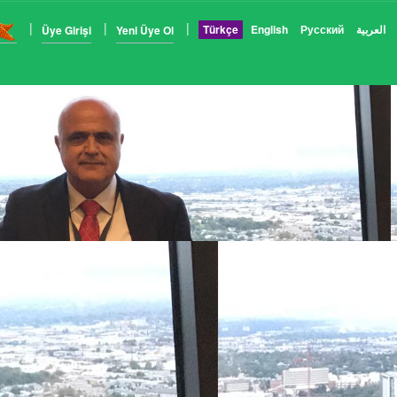
Türkçe
English
Русский
العربية
Üye Girişi
Yeni Üye Ol