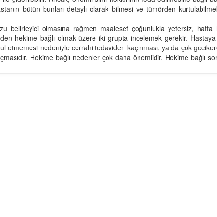
astanın bütün bunları detaylı olarak bilmesi ve tümörden kurtulabilme
zu belirleyici olmasına rağmen maalesef çoğunlukla yetersiz, hatta h
eden hekime bağlı olmak üzere iki grupta incelemek gerekir. Hastaya 
kabul etmemesi nedeniyle cerrahi tedaviden kaçınması, ya da çok gecike
açmasıdır. Hekime bağlı nedenler çok daha önemlidir. Hekime bağlı sor
sahip olmaması,
cerrahi yöntemi teklif etmekten ve uygulamaktan kaçınması,
 ve ekibe sahip olmaması olarak özetlenebilir.
avi için doğru adrese ulaşmasıdır. Hastalar kabızlık şikayetleri ned
rurji uzmanına başvurmaktadırlar. Her iki dal da doğru adres değildir.
opedi ile uğraşan bir ortopedist de doğru adres değildir. Doğru adr
 başkanlığındaki genel cerrah, omurga cerrahı, plastik cerrah ve gere