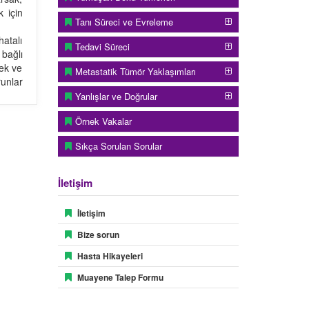
k için
Tanı Süreci ve Evreleme
atalı
Tedavi Süreci
bağlı
rek ve
Metastatik Tümör Yaklaşımları
unlar
Yanlışlar ve Doğrular
Örnek Vakalar
Sıkça Sorulan Sorular
eniyle
 Kemik
İletişim
es bu
ğinde
İletişim
Bize sorun
Hasta Hikayeleri
Muayene Talep Formu