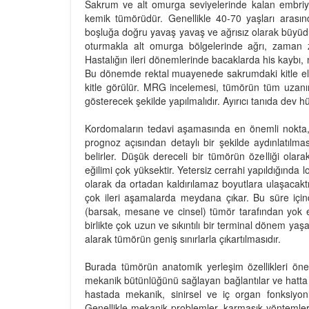
Sakrum ve alt omurga seviyelerinde kalan embriyon
kemik tümörüdür. Genellikle 40-70 yaşları arasın
boşluğa doğru yavaş yavaş ve ağrısız olarak büyüdü
oturmakla alt omurga bölgelerinde ağrı, zaman z
Hastalığın ileri dönemlerinde bacaklarda his kaybı, 
Bu dönemde rektal muayenede sakrumdaki kitle ele gel
kitle görülür. MRG incelemesi, tümörün tüm uzanımın
gösterecek şekilde yapılmalıdır. Ayırıcı tanıda dev h
Kordomaların tedavi aşamasında en önemli nokta, ha
prognoz açısından detaylı bir şekilde aydınlatılmas
belirler. Düşük dereceli bir tümörün özelliği olar
eğilimi çok yüksektir. Yetersiz cerrahi yapıldığında
olarak da ortadan kaldırılamaz boyutlara ulaşacak
çok ileri aşamalarda meydana çıkar. Bu süre için
(barsak, mesane ve cinsel) tümör tarafından yok ed
birlikte çok uzun ve sıkıntılı bir terminal dönem ya
alarak tümörün geniş sınırlarla çıkartılmasıdır.
Burada tümörün anatomik yerleşim özellikleri önem
mekanik bütünlüğünü sağlayan bağlantılar ve hatta 
hastada mekanik, sinirsel ve iç organ fonksiyonla
Genellikle mekanik problemler, karmaşık yöntemler il