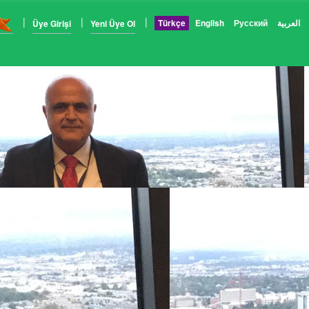
Türkçe
English
Русский
العربية
Üye Girişi
Yeni Üye Ol