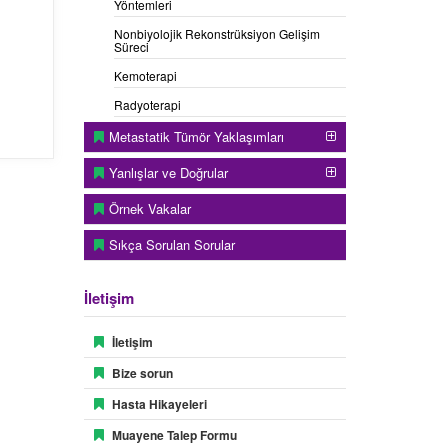
Yöntemleri
Nonbiyolojik Rekonstrüksiyon Gelişim
Süreci
Kemoterapi
Radyoterapi
Metastatik Tümör Yaklaşımları
Yanlışlar ve Doğrular
Örnek Vakalar
Sıkça Sorulan Sorular
İletişim
İletişim
Bize sorun
Hasta Hikayeleri
Muayene Talep Formu