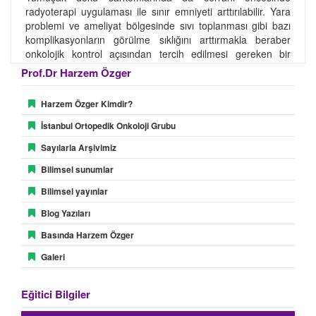
radyoterapi uygulaması ile sınır emniyeti arttırılabilir. Yara
problemi ve ameliyat bölgesinde sıvı toplanması gibi bazı
komplikasyonların görülme sıklığını arttırmakla beraber
onkolojik kontrol açısından tercih edilmesi gereken bir
yöntemdir.
Prof.Dr Harzem Özger
Radyoterapi, sarkom tedavisinde çok önemli bir silah
Harzem Özger Kimdir?
olmakla beraber, yanlış veya yetersiz bir cerrahi tedaviyi
telafi edemeyeceği unutulmamalıdır.
İstanbul Ortopedik Onkoloji Grubu
Sayılarla Arşivimiz
Bilimsel sunumlar
Bilimsel yayınlar
Blog Yazıları
Basında Harzem Özger
Galeri
Eğitici Bilgiler