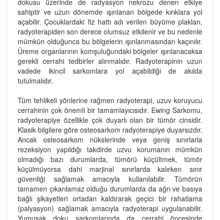
dokusu üzerinde de radyasyon nekrozu denen etkiye
sahiptir ve uzun dönemde ışınlanan bölgede kırıklara yol
açabilir. Çocuklardaki fiz hattı adı verilen büyüme plakları,
radyoterapiden son derece olumsuz etkilenir ve bu nedenle
mümkün olduğunca bu bölgelerin ışınlanmasından kaçınılır.
Üreme organlarının komşuluğundaki bölgeler ışınlanacaksa
gerekli cerrahi tedbirler alınmalıdır. Radyoterapinin uzun
vadede ikincil sarkomlara yol açabildiği de akılda
tutulmalıdır.
Tüm tehlikeli yönlerine rağmen radyoterapi, uzuv koruyucu
cerrahinin çok önemli bir tamamlayıcısıdır. Ewing Sarkomu,
radyoterapiye özellikle çok duyarlı olan bir tümör cinsidir.
Klasik bilgilere göre osteosarkom radyoterapiye duyarsızdır.
Ancak osteosarkom nükslerinde veya geniş sınırlarla
rezeksiyon yapıldığı takdirde uzvu korumanın mümkün
olmadığı bazı durumlarda, tümörü küçültmek, tümör
küçülmüyorsa dahi marjinal sınırlarda kalırken sınır
güvenliği sağlamak amacıyla kullanılabilir. Tümörün
tamamen çıkarılamaz olduğu durumlarda da ağrı ve basıya
bağlı şikayetleri ortadan kaldırarak geçici bir rahatlama
(palyasyon) sağlamak amacıyla radyoterapi uygulanabilir.
Yumuşak doku sarkomlarında da cerrahi öncesinde