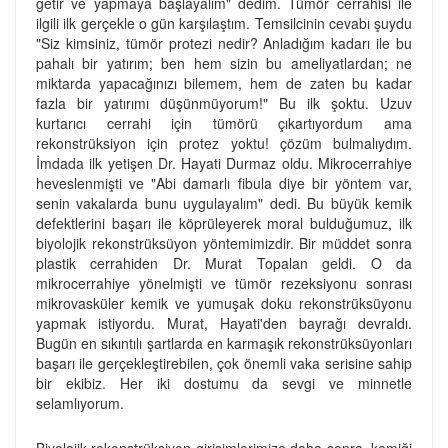
getir ve yapmaya başlayalım" dedim. Tümör cerrahisi ile
ilgili ilk gerçekle o gün karşılaştım. Temsilcinin cevabı şuydu
"Siz kimsiniz, tümör protezi nedir? Anladığım kadarı ile bu
pahalı bir yatırım; ben hem sizin bu ameliyatlardan; ne
miktarda yapacağınızı bilemem, hem de zaten bu kadar
fazla bir yatırımı düşünmüyorum!" Bu ilk şoktu. Uzuv
kurtarıcı cerrahi için tümörü çıkartıyordum ama
rekonstrüksiyon için protez yoktu! çözüm bulmalıydım.
İmdada ilk yetişen Dr. Hayati Durmaz oldu. Mikrocerrahiye
heveslenmişti ve "Abi damarlı fibula diye bir yöntem var,
senin vakalarda bunu uygulayalım" dedi. Bu büyük kemik
defektlerini başarı ile köprüleyerek moral bulduğumuz, ilk
biyolojik rekonstrüksüyon yöntemimizdir. Bir müddet sonra
plastik cerrahiden Dr. Murat Topalan geldi. O da
mikrocerrahiye yönelmişti ve tümör rezeksiyonu sonrası
mikrovasküler kemik ve yumuşak doku rekonstrüksüyonu
yapmak istiyordu. Murat, Hayati'den bayrağı devraldı.
Bugün en sıkıntılı şartlarda en karmaşık rekonstrüksüyonları
başarı ile gerçekleştirebilen, çok önemli vaka serisine sahip
bir ekibiz. Her iki dostumu da sevgi ve minnetle
selamlıyorum.