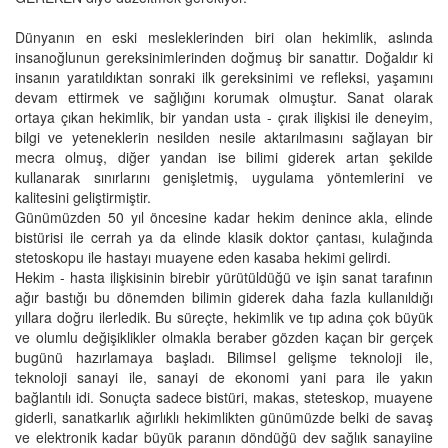
Dünyanın en eski mesleklerinden biri olan hekimlik, aslında
insanoğlunun gereksinimlerinden doğmuş bir sanattır. Doğaldır ki
insanın yaratıldıktan sonraki ilk gereksinimi ve refleksi, yaşamını
devam ettirmek ve sağlığını korumak olmuştur. Sanat olarak
ortaya çıkan hekimlik, bir yandan usta - çırak ilişkisi ile deneyim,
bilgi ve yeteneklerin nesilden nesile aktarılmasını sağlayan bir
mecra olmuş, diğer yandan ise bilimi giderek artan şekilde
kullanarak sınırlarını genişletmiş, uygulama yöntemlerini ve
kalitesini geliştirmiştir.
Günümüzden 50 yıl öncesine kadar hekim denince akla, elinde
bistürisi ile cerrah ya da elinde klasik doktor çantası, kulağında
stetoskopu ile hastayı muayene eden kasaba hekimi gelirdi.
Hekim - hasta ilişkisinin birebir yürütüldüğü ve işin sanat tarafının
ağır bastığı bu dönemden bilimin giderek daha fazla kullanıldığı
yıllara doğru ilerledik. Bu süreçte, hekimlik ve tıp adına çok büyük
ve olumlu değişiklikler olmakla beraber gözden kaçan bir gerçek
bugünü hazırlamaya başladı. Bilimsel gelişme teknoloji ile,
teknoloji sanayi ile, sanayi de ekonomi yani para ile yakın
bağlantılı idi. Sonuçta sadece bistüri, makas, steteskop, muayene
giderli, sanatkarlık ağırlıklı hekimlikten günümüzde belki de savaş
ve elektronik kadar büyük paranın döndüğü dev sağlık sanayiine