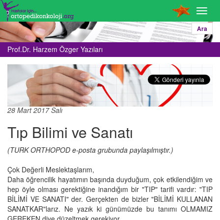
Toggl
navig
Ara
Prof.Dr. Harzem Özger Yazıları
28 Mart 2017 Salı
Tıp Bilimi ve Sanatı
(TURK ORTHOPOD e-posta grubunda paylaşılmıştır.)
Çok Değerli Meslektaşlarım,
Daha öğrencilik hayatımın başında duyduğum, çok etkilendiğim ve
hep öyle olması gerektiğine inandığım bir "TIP" tarifi vardır: "TIP
BİLİMİ VE SANATI" der. Gerçekten de bizler "BİLİMİ KULLANAN
SANATKAR"larız. Ne yazık ki günümüzde bu tanımı OLMAMIZ
GEREKEN diye düzeltmek gerekiyor.