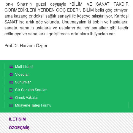
İbn-i Sina'nın güzel deyişiyle “BİLİM VE SANAT TAKDİR
GÖRMEDİKLERİ YERDEN GÖÇ EDER”. BİLİM belki göç etmiyor,
ama kazanç endeksli sağlık sanayii ile köşeye sıkıştırılıyor. Kardeşi
SANAT ise artık göç yolunda. Unutmayalım ki tıbbın ve hastaların
sanata, sanatın ustalara ve ustaların da her sanatkar gibi takdir
edilmeye ve sanatlarını geliştirecek ortamlara ihtiyaçları var.
Prof.Dr. Harzem Özger
Mail Listesi
Videolar
Sunumlar
Sık Sorulan Sorular
Örnek Vakalar
Muayene Talep Formu
İLETİŞİM
ÖZGEÇMİŞ