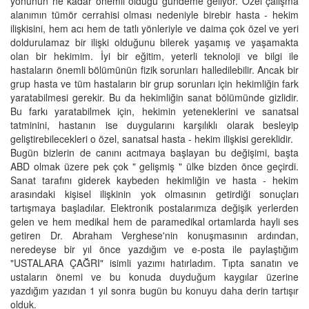
yönünün ne kadar önemli olduğu gündeme geliyor. Özel çalışma
alanımın tümör cerrahisi olması nedeniyle birebir hasta - hekim
ilişkisini, hem acı hem de tatlı yönleriyle ve daima çok özel ve yeri
doldurulamaz bir ilişki olduğunu bilerek yaşamış ve yaşamakta
olan bir hekimim. İyi bir eğitim, yeterli teknoloji ve bilgi ile
hastaların önemli bölümünün fizik sorunları halledilebilir. Ancak bir
grup hasta ve tüm hastaların bir grup sorunları için hekimliğin fark
yaratabilmesi gerekir. Bu da hekimliğin sanat bölümünde gizlidir.
Bu farkı yaratabilmek için, hekimin yeteneklerini ve sanatsal
tatminini, hastanın ise duygularını karşılıklı olarak besleyip
geliştirebilecekleri o özel, sanatsal hasta - hekim ilişkisi gereklidir.
Bugün bizlerin de canını acıtmaya başlayan bu değişimi, başta
ABD olmak üzere pek çok " gelişmiş " ülke bizden önce geçirdi.
Sanat tarafını giderek kaybeden hekimliğin ve hasta - hekim
arasındaki kişisel ilişkinin yok olmasının getirdiği sonuçları
tartışmaya başladılar. Elektronik postalarımıza değişik yerlerden
gelen ve hem medikal hem de paramedikal ortamlarda hayli ses
getiren Dr. Abraham Verghese'nin konuşmasının ardından,
neredeyse bir yıl önce yazdığım ve e-posta ile paylaştığım
"USTALARA ÇAĞRI" isimli yazımı hatırladım. Tıpta sanatın ve
ustaların önemi ve bu konuda duyduğum kaygılar üzerine
yazdığım yazıdan 1 yıl sonra bugün bu konuyu daha derin tartışır
olduk.