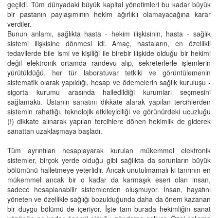
geçildi. Tüm dünyadaki büyük kapital yönetimleri bu kadar büyük
bir pastanın paylaşımının hekim ağırlıklı olamayacağına karar
verdiler.
Bunun anlamı, sağlıkta hasta - hekim ilişkisinin, hasta - sağlık
sistemi ilişkisine dönmesi idi. Amaç, hastaların, en özellikli
tedavilerde bile ismi ve kişiliği ile birebir ilişkide olduğu bir hekimi
değil elektronik ortamda randevu alıp, sekreterlerle işlemlerin
yürütüldüğü, her tür laboratuvar tetkiki ve görüntülemenin
sistematik olarak yapıldığı, hesap ve ödemelerin sağlık kuruluşu -
sigorta kurumu arasında halledildiği kurumları seçmesini
sağlamaktı. Ustanın sanatını dikkate alarak yapılan tercihlerden
sistemin rahatlığı, teknolojik etkileyiciliği ve görünürdeki ucuzluğu
(!) dikkate alınarak yapılan tercihlere dönen hekimlik de giderek
sanattan uzaklaşmaya başladı.
Tüm ayrıntıları hesaplayarak kurulan mükemmel elektronik
sistemler, birçok yerde olduğu gibi sağlıkta da sorunların büyük
bölümünü halletmeye yeterlidir. Ancak unutulmamalı ki tanrının en
mükemmel ancak bir o kadar da karmaşık eseri olan insan,
sadece hesaplanabilir sistemlerden oluşmuyor. İnsan, hayatını
yöneten ve özellikle sağlığı bozulduğunda daha da önem kazanan
bir duygu bölümü de içeriyor. İşte tam burada hekimliğin sanat