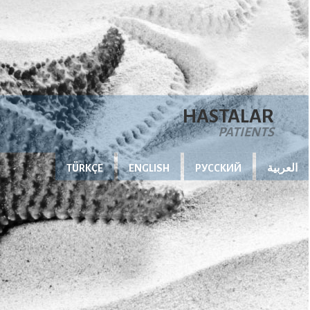
HASTALAR
PATIENTS
TÜRKÇE
ENGLISH
РУССКИЙ
العربية